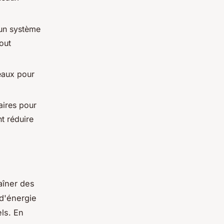
'un système
out
eaux pour
aires pour
nt réduire
aîner des
 d'énergie
ls. En