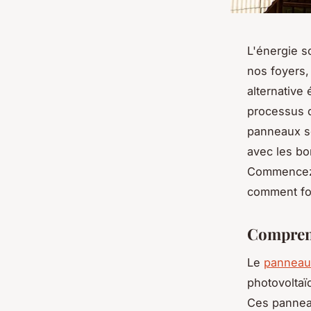
L'énergie s
nos foyers,
alternative
processus d
panneaux so
avec les bo
Commencez p
comment fon
Comprend
Le
panneau 
photovoltaïq
Ces panneau