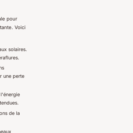
ale pour
ante. Voici
aux solaires.
raflures.
ns
r une perte
l'énergie
ttendues.
ons de la
neaux