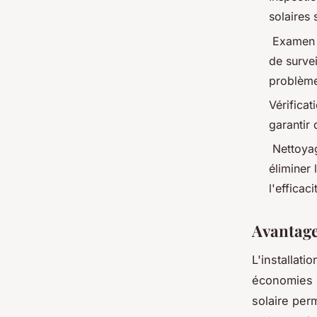
solaires 
Examen d
de surve
problèm
Vérifica
garantir 
Nettoyag
éliminer 
l'efficaci
Avantage
L'installat
économies si
solaire per