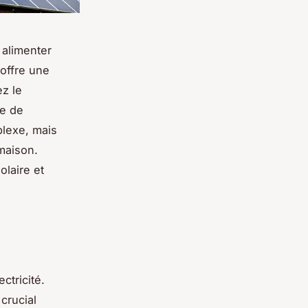
 alimenter
offre une
ez le
se de
lexe, mais
maison.
laire et
ctricité.
crucial