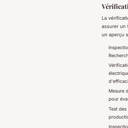
Vérifica
La vérifica
assurer un 
un aperçu s
Inspectio
Recherch
Vérifica
électriq
d'efficac
Mesure de
pour éva
Test des 
producti
Inspecti