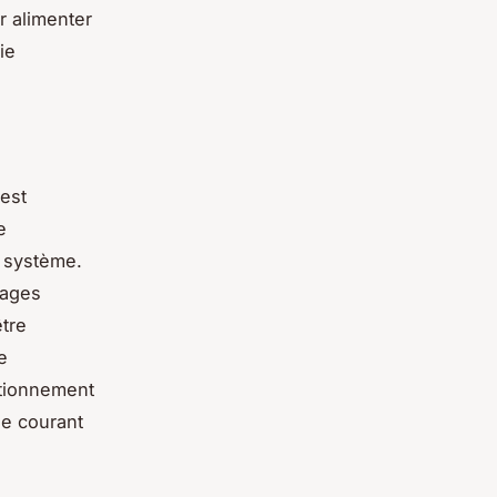
r alimenter
ie
est
e
u système.
tages
être
e
itionnement
le courant