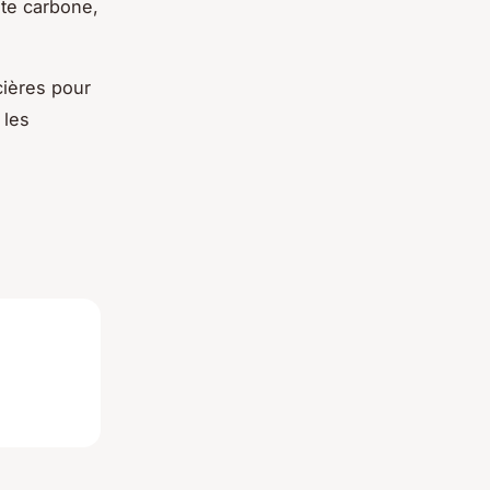
nte carbone,
cières pour
 les