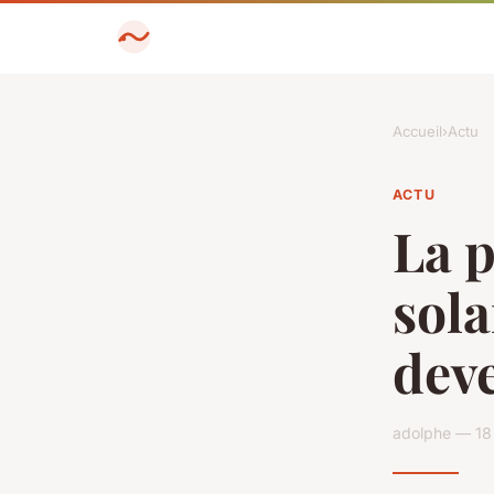
Accueil
›
Actu
ACTU
La p
sola
deve
adolphe — 18 