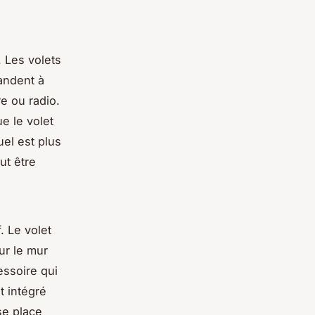
 Les volets
mandent à
re ou radio.
ue le volet
el est plus
ut être
. Le volet
sur le mur
essoire qui
t intégré
se place