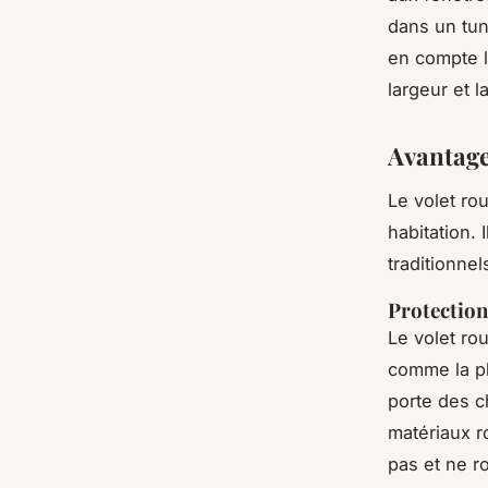
dans un tun
en compte l
largeur et l
Avantage
Le volet rou
habitation.
traditionnel
Protection
Le volet ro
comme la plu
porte des c
matériaux r
pas et ne ro