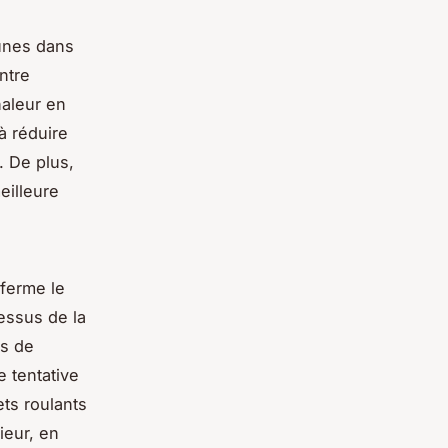
 unes dans
ntre
haleur en
à réduire
. De plus,
eilleure
nferme le
essus de la
us de
 tentative
ets roulants
ieur, en