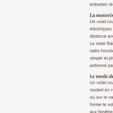
entretien ré
La motoris
Un volet ro
électriques
distance av
Le volet fil
radio fonct
simple et p
actionné pa
Le mode de
Un volet ro
roulant en r
ou sur le c
forme le vol
aux fenêtre