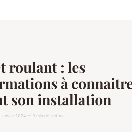
t roulant : les
rmations à connaitr
t son installation
janvier 2024 — 9 min de lecture