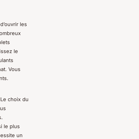
d’ouvrir les
 nombreux
olets
issez le
ulants
hat. Vous
nts.
 Le choix du
lus
s.
i le plus
cessite un