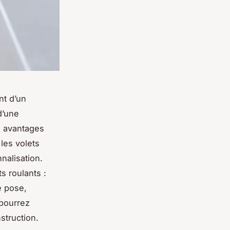
nt d’un
d’une
x avantages
les volets
nalisation.
s roulants :
e pose,
 pourrez
struction.