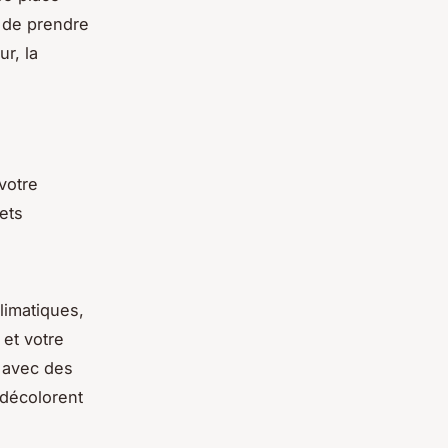
x de prendre
r, la
 votre
ets
limatiques,
 et votre
s avec des
 décolorent