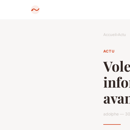
Accueil
›
Actu
ACTU
Vole
info
avan
adolphe — 30 