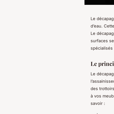
Le décapage
d’eau. Cett
Le décapage
surfaces se
spécialisés 
Le princ
Le décapage
l’assainiss
des trottoir
à vos meubl
savoir :