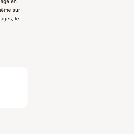
apage en
 même sur
lages, le