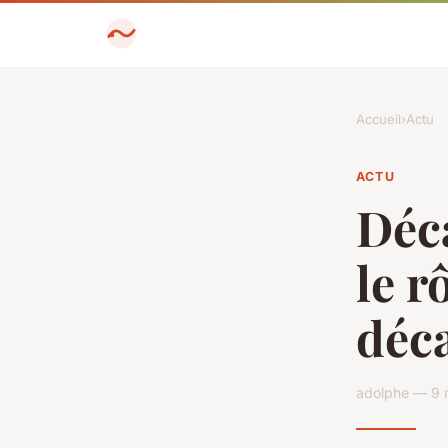
Accueil
›
Actu
ACTU
Déca
le r
déc
adolphe — 9 