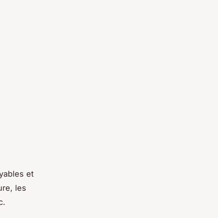
yables et
ure, les
c.