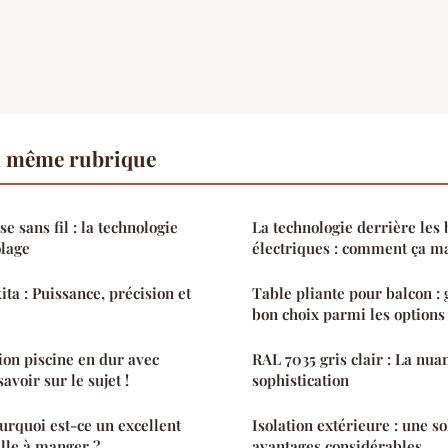
a même rubrique
e sans fil : la technologie
La technologie derrière les 
olage
électriques : comment ça m
ta : Puissance, précision et
Table pliante pour balcon : 
bon choix parmi les options
ion piscine en dur avec
RAL 7035 gris clair : La nua
avoir sur le sujet !
sophistication
ourquoi est-ce un excellent
Isolation extérieure : une s
alle à manger ?
avantages considérables