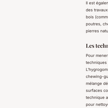
Il est égal
des travaux
bois (comme
poutres, ch
pierres natu
Les tech
Pour mener 
techniques 
L’hygrogomm
chewing-gums
mélange déc
surfaces co
technique a
pour nettoy