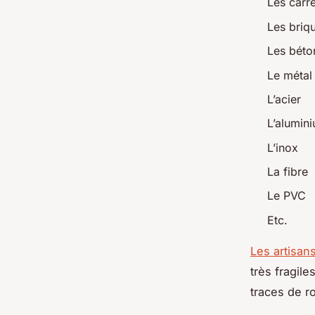
Les carr
Les briq
Les béto
Le métal
L’acier
L’alumin
L’inox
La fibre
Le PVC
Etc.
Les artisan
très fragile
traces de ro