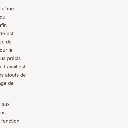
 d’une
 du
afin
ode est
ype de
our la
us précis
 travail est
es atouts de
age de
t aux
ins
 fonction