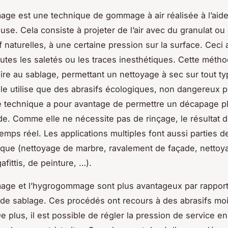
ge est une technique de gommage à air réalisée à l’aide
e. Cela consiste à projeter de l’air avec du granulat ou
 naturelles, à une certaine pression sur la surface. Ceci 
outes les saletés ou les traces inesthétiques. Cette méth
laire au sablage, permettant un nettoyage à sec sur tout t
lle utilise que des abrasifs écologiques, non dangereux p
e technique a pour avantage de permettre un décapage pl
ide. Comme elle ne nécessite pas de rinçage, le résultat de
emps réel. Les applications multiples font aussi parties d
ique (nettoyage de marbre, ravalement de façade, nettoy
gafittis, de peinture, …).
age et l’hygrogommage sont plus avantageux par rappor
de sablage. Ces procédés ont recours à des abrasifs mo
e plus, il est possible de régler la pression de service en