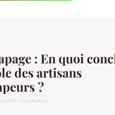
page : En quoi conc
ôle des artisans
apeurs ?
mai 2024 — 2 min de lecture