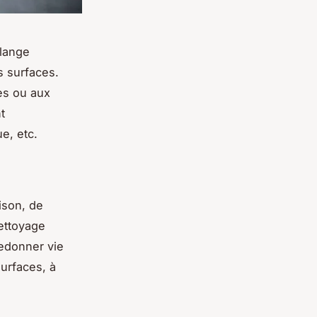
élange
s surfaces.
es ou aux
t
ue, etc.
ison, de
nettoyage
redonner vie
urfaces, à