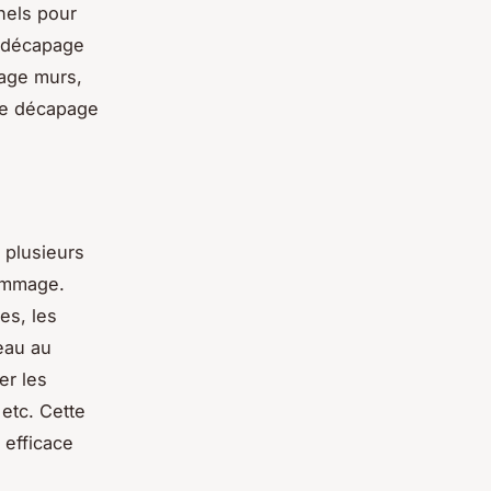
nnels pour
e décapage
page murs,
 le décapage
 plusieurs
gommage.
es, les
’eau au
er les
etc. Cette
 efficace