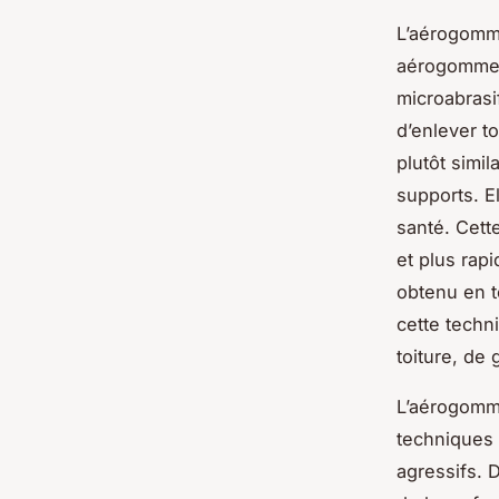
L’aérogomma
aérogommeus
microabrasif
d’enlever t
plutôt simi
supports. E
santé. Cett
et plus rap
obtenu en t
cette techn
toiture, de 
L’aérogomm
techniques 
agressifs. D