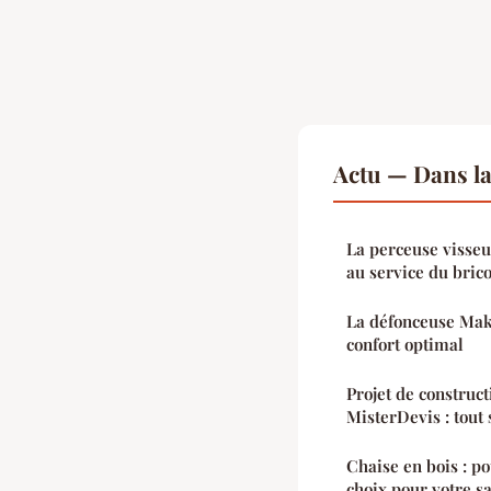
Actu — Dans l
La perceuse visseus
au service du bric
La défonceuse Maki
confort optimal
Projet de construct
MisterDevis : tout s
Chaise en bois : p
choix pour votre s