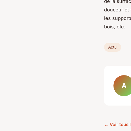
de la surfa
douceur et 
les support
bois, etc.
Actu
A
← Voir tous l