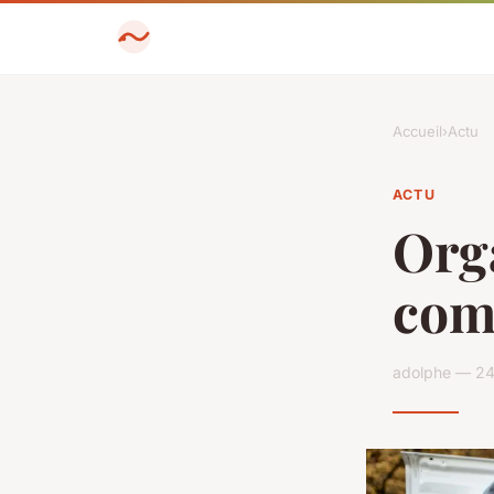
Accueil
›
Actu
ACTU
Org
com
adolphe — 24 