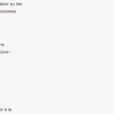
aleur ou les
conomies
che
uivre :
r à la