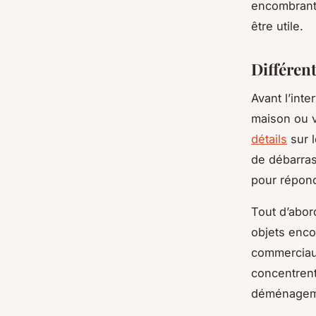
encombrants
être utile.
Différent
Avant l’int
maison ou v
détails
sur l
de débarras
pour répond
Tout d’abor
objets enc
commerciaux
concentrent
déménageme