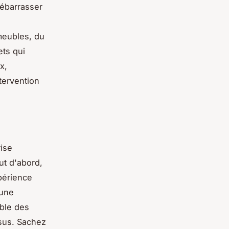
ébarrasser
meubles, du
ets qui
x,
tervention
rise
ut d'abord,
xpérience
’une
able des
sus. Sachez