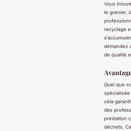
Vous trouve
le grenier,
professionn
recyclage e
s’accumule
demandez un
de qualité et
Avantage
Quel que so
spécialisée
cela garanti
des profess
prestation 
déchets. C