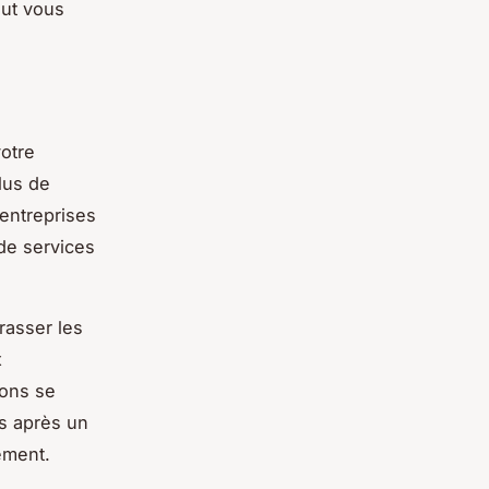
eut vous
votre
lus de
 entreprises
de services
rasser les
x
ions se
s après un
ement.