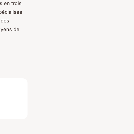
s en trois
pécialisée
 des
oyens de