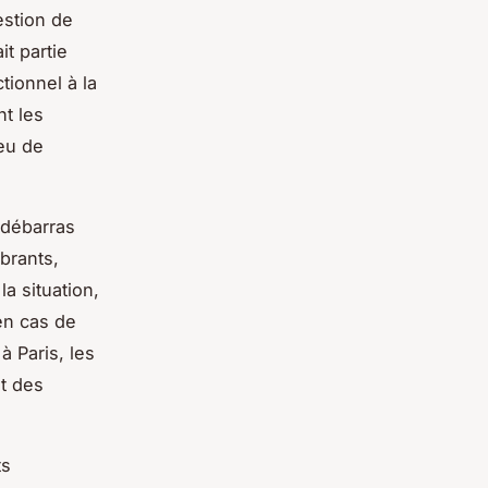
estion de
it partie
tionnel à la
nt les
ieu de
 débarras
brants,
a situation,
 en cas de
 Paris, les
t des
ts